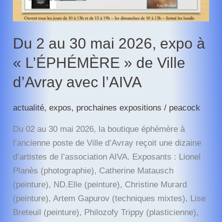
du
Château
de
Du 2 au 30 mai 2026, expo à
Saint-
« L’ÉPHÉMÈRE » de Ville
Jean-
de-
d’Avray avec l’AIVA
Beauregard
actualité
,
expos
,
prochaines expositions
/
peacock
Du 02 au 30 mai 2026, la boutique éphémère à
l’ancienne poste de Ville d’Avray reçoit une dizaine
d’artistes de l’association AIVA. Exposants : Lionel
Planès (photographie), Catherine Matausch
(peinture), ND.Elle (peinture), Christine Murard
(peinture), Artem Gapurov (techniques mixtes), Lise
Breteuil (peinture), Philozofy Trippy (plasticienne),