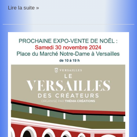
Marché
Lire la suite »
de
Noël
de
Vélizy-
Villacoublay
2024
–
les
bijoux
Esther
Hamerla
seront
présents