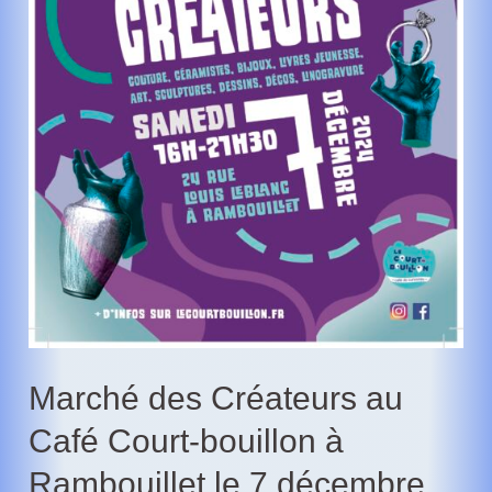
a
lieu
à
Smart
City
à
Rambouillet
Marché des Créateurs au
Café Court-bouillon à
Rambouillet le 7 décembre