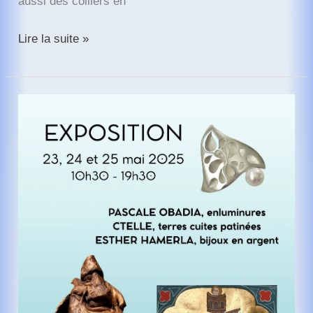
aussi des colliers en
Marché
Lire la suite »
de
Noël
de
Vélizy
les
6
et
7
décembre
2025