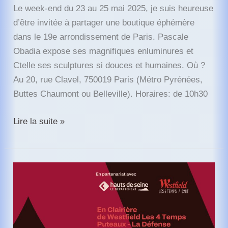
Le week-end du 23 au 25 mai 2025, je suis heureuse
d’être invitée à partager une boutique éphémère
dans le 19e arrondissement de Paris. Pascale
Obadia expose ses magnifiques enluminures et
Ctelle ses sculptures si douces et humaines. Où ?
Au 20, rue Clavel, 750019 Paris (Métro Pyrénées,
Buttes Chaumont ou Belleville). Horaires: de 10h30
Trois
Lire la suite »
artistes
dans
une
boutique
éphémère
dans
le