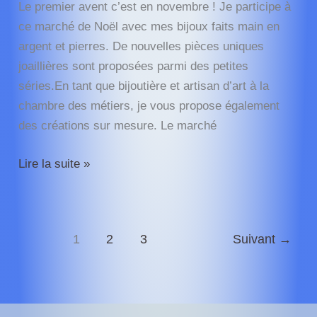
Le premier avent c’est en novembre ! Je participe à
ce marché de Noël avec mes bijoux faits main en
argent et pierres. De nouvelles pièces uniques
joaillières sont proposées parmi des petites
séries.En tant que bijoutière et artisan d’art à la
chambre des métiers, je vous propose également
des créations sur mesure. Le marché
Le
Lire la suite »
« Versailles
des
Créateurs »
1
2
3
Suivant
→
l’Edition
de
Noël
de