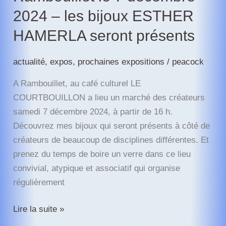
2024 – les bijoux ESTHER
HAMERLA seront présents
actualité
,
expos
,
prochaines expositions
/
peacock
A Rambouillet, au café culturel LE
COURTBOUILLON a lieu un marché des créateurs
samedi 7 décembre 2024, à partir de 16 h.
Découvrez mes bijoux qui seront présents à côté de
créateurs de beaucoup de disciplines différentes. Et
prenez du temps de boire un verre dans ce lieu
convivial, atypique et associatif qui organise
régulièrement
Marché
Lire la suite »
des