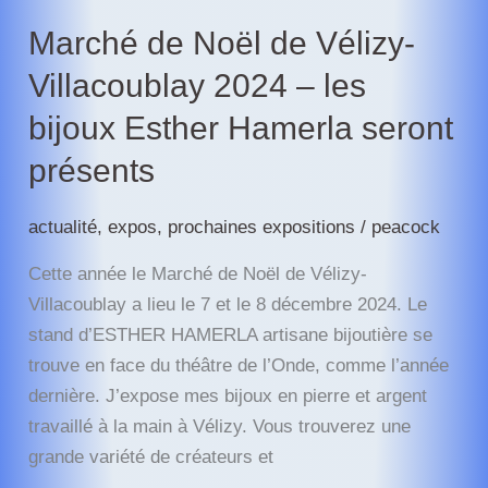
seront
Marché de Noël de Vélizy-
présents
Villacoublay 2024 – les
bijoux Esther Hamerla seront
présents
actualité
,
expos
,
prochaines expositions
/
peacock
Cette année le Marché de Noël de Vélizy-
Villacoublay a lieu le 7 et le 8 décembre 2024. Le
stand d’ESTHER HAMERLA artisane bijoutière se
trouve en face du théâtre de l’Onde, comme l’année
dernière. J’expose mes bijoux en pierre et argent
travaillé à la main à Vélizy. Vous trouverez une
grande variété de créateurs et