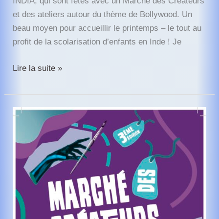
INDIA, qui sont fêtés avec un Marché des Créateurs
et des ateliers autour du thème de Bollywood. Un
beau moyen pour accueillir le printemps – le tout au
profit de la scolarisation d’enfants en Inde ! Je
En
Lire la suite »
avril
2025,
le
Marché
de
créateurs
solidaire
avec
Sunrise
France-
India