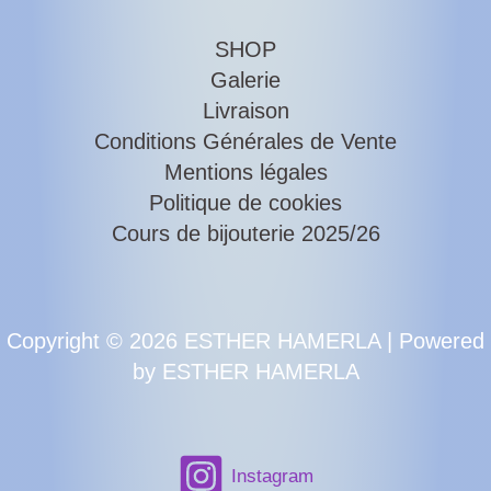
2024,
le
SHOP
30
Galerie
novembre
Livraison
au
Conditions Générales de Vente
marché
Mentions légales
Notre-
Politique de cookies
Dame
Cours de bijouterie 2025/26
Copyright © 2026 ESTHER HAMERLA | Powered
by ESTHER HAMERLA
Instagram