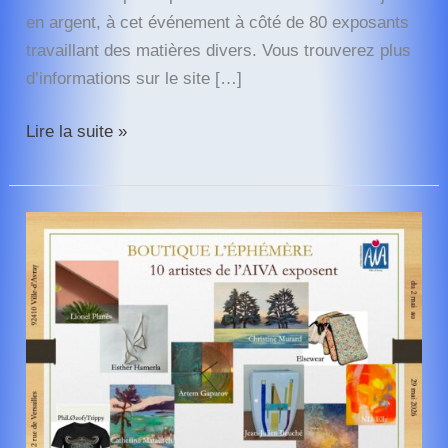
en argent, à cet événement à côté de 80 exposants
travaillant des matières divers. Vous trouverez plus
d’informations sur le site […]
ARTISANIA
Lire la suite »
2026
–
la
fête
de
la
création
et
des
métiers
d’arts