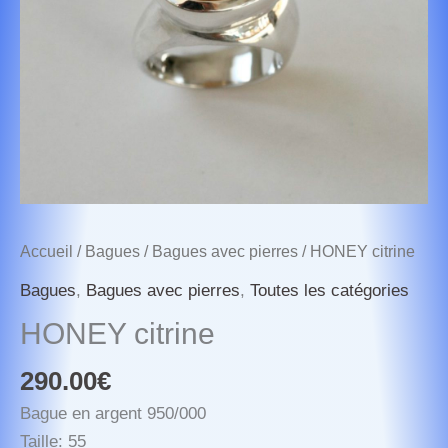
Accueil
/
Bagues
/
Bagues avec pierres
/ HONEY citrine
Bagues
,
Bagues avec pierres
,
Toutes les catégories
HONEY citrine
290.00
€
Bague en argent 950/000
Taille: 55