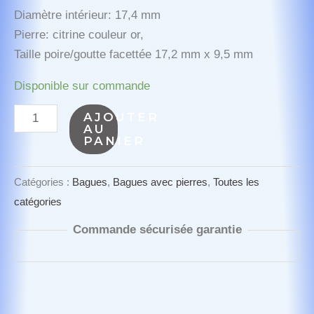
Diamètre intérieur: 17,4 mm
Pierre: citrine couleur or,
Taille poire/goutte facettée 17,2 mm x 9,5 mm
Disponible sur commande
quantité
AJOUTER
AU
de
PANIER
HONEY
citrine
Catégories :
Bagues
,
Bagues avec pierres
,
Toutes les
catégories
Commande sécurisée garantie