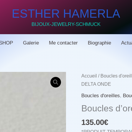
ESTHER HAMERLA
BIJOUX-JEWELRY-SCHMUCK
SHOP
Galerie
Me contacter
Biographie
Actua
Accueil
/
Boucles d'oreil
DELTA ONDE
Boucles d'oreilles
,
Bouc
Boucles d’o
135.00
€
*PRODUIT TEMPORA