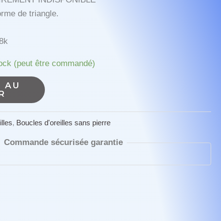
orme de triangle.
18k
tock (peut être commandé)
 AU
R
lles
,
Boucles d'oreilles sans pierre
Commande sécurisée garantie