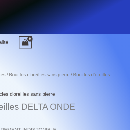
de
Boucles
d'oreilles
DELTA
ONDE
lité
les
/
Boucles d'oreilles sans pierre
/ Boucles d’oreilles
les d'oreilles sans pierre
reilles DELTA ONDE
IREMENT INDISPONIBLE