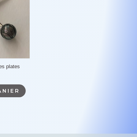
s plates
ANIER