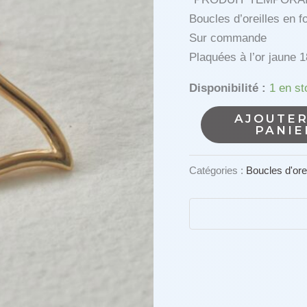
Boucles d’oreilles en f
Sur commande
Plaquées à l’or jaune 
Disponibilité :
1 en s
quantité
AJOUTER
PANIE
de
Boucles
Catégories :
Boucles d'orei
d'oreilles
DELTA
ONDE