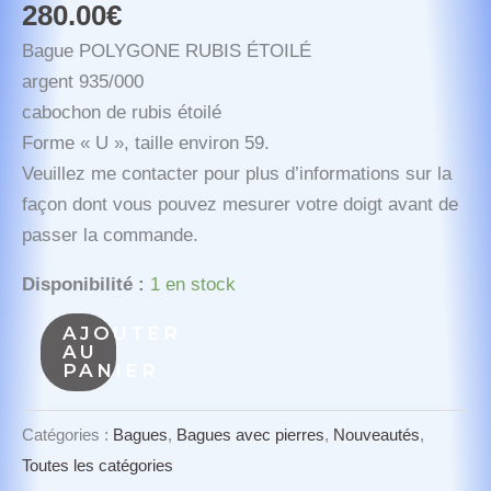
280.00
€
Bague POLYGONE RUBIS ÉTOILÉ
argent 935/000
cabochon de rubis étoilé
Forme « U », taille environ 59.
Veuillez me contacter pour plus d’informations sur la
façon dont vous pouvez mesurer votre doigt avant de
passer la commande.
Disponibilité :
1 en stock
quantité
AJOUTER
AU
de
PANIER
Bague
POLYGONE
Catégories :
Bagues
,
Bagues avec pierres
,
Nouveautés
,
RUBIS
Toutes les catégories
ÉTOILÉ