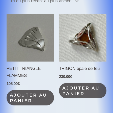
récent
au
plus
ancien
PETIT TRIANGLE
TRIGON opale de feu
FLAMMES
230.00
€
105.00
€
AJOUTER AU
PANIER
AJOUTER AU
PANIER