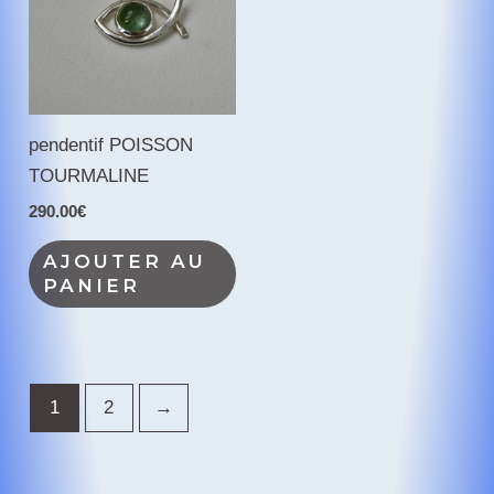
pendentif POISSON
TOURMALINE
290.00
€
AJOUTER AU
PANIER
1
2
→