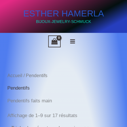
Aller
ESTHER HAMERLA
au
contenu
BIJOUX-JEWELRY-SCHMUCK
Accueil
/ Pendentifs
Pendentifs
Pendentifs faits main
Trié
Affichage de 1–9 sur 17 résultats
du
plus